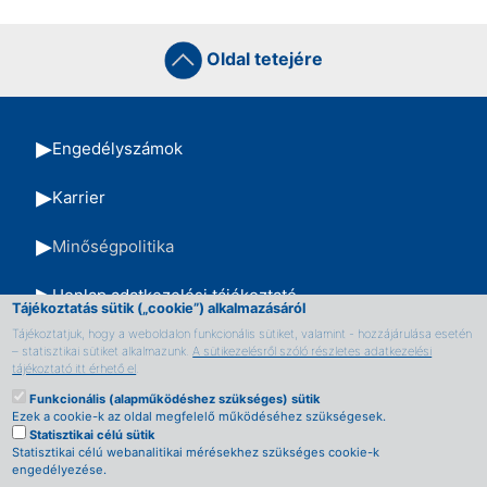
Oldal tetejére
Engedélyszámok
Karrier
Minőségpolitika
Honlap adatkezelési tájékoztató
Tájékoztatás sütik („cookie”) alkalmazásáról
Tájékoztatjuk, hogy a weboldalon funkcionális sütiket, valamint - hozzájárulása esetén
TVSZ
– statisztikai sütiket alkalmazunk.
A sütikezelésről szóló részletes adatkezelési
tájékoztató itt érhető el
.
Impresszum
Funkcionális (alapműködéshez szükséges) sütik
Ezek a cookie-k az oldal megfelelő működéséhez szükségesek.
Statisztikai célú sütik
Oldaltérkép
Statisztikai célú webanalitikai mérésekhez szükséges cookie-k
engedélyezése.