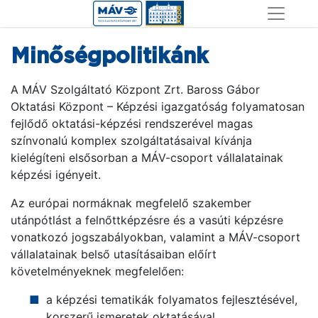
Ugrás
a
tartalomra
Minőségpolitikánk
A MÁV Szolgáltató Központ Zrt. Baross Gábor
Oktatási Központ
– Képzési igazgatóság
folyamatosan
fejlődő oktatási-képzési rendszerével magas
színvonalú komplex szolgáltatásaival kívánja
kielégíteni elsősorban a MÁV-csoport vállalatainak
képzési igényeit.
Az európai normáknak megfelelő szakember
utánpótlást a felnőttképzésre és a vasúti képzésre
vonatkozó jogszabályokban, valamint a MÁV-csoport
vállalatainak belső utasításaiban előírt
követelményeknek megfelelően:
a képzési tematikák folyamatos fejlesztésével,
korszerű ismeretek oktatásával,