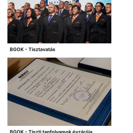
BGOK - Tisztavatás
BGOK - Tiszti tanfolyamok évzárója