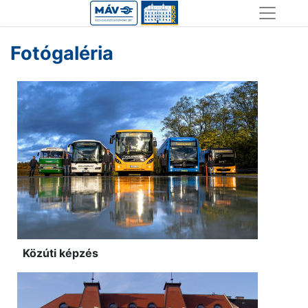
Ugrás
a
tartalomra
Fotógaléria
Közúti képzés