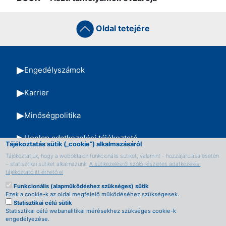
Oldal tetejére
Engedélyszámok
Karrier
Minőségpolitika
Honlap adatkezelési tájékoztató
Tájékoztatás sütik („cookie”) alkalmazásáról
Tájékoztatjuk, hogy a weboldalon funkcionális sütiket, valamint - hozzájárulása esetén
TVSZ
– statisztikai sütiket alkalmazunk.
A sütikezelésről szóló részletes adatkezelési
tájékoztató itt érhető el
.
Impresszum
Funkcionális (alapműködéshez szükséges) sütik
Ezek a cookie-k az oldal megfelelő működéséhez szükségesek.
Statisztikai célú sütik
Oldaltérkép
Statisztikai célú webanalitikai mérésekhez szükséges cookie-k
engedélyezése.