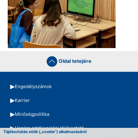
Oldal tetejére
Engedélyszámok
Karrier
Minőségpolitika
Honlap adatkezelési tájékoztató
Tájékoztatás sütik („cookie”) alkalmazásáról