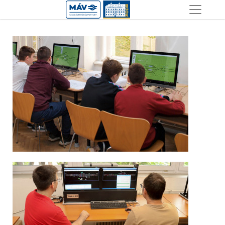
Ugrás
a
tartalomra
Image
Image