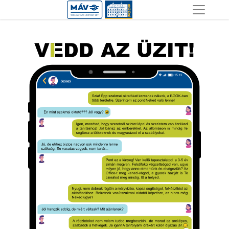
Ugrás
a
tartalomra
Image