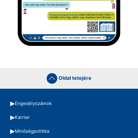
Oldal tetejére
Engedélyszámok
Karrier
Minőségpolitika